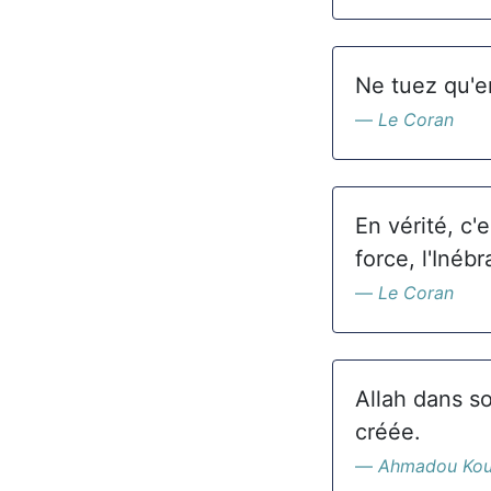
Ne tuez qu'en
Le Coran
En vérité, c'
force, l'Inébr
Le Coran
Allah dans s
créée.
Ahmadou Ko