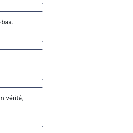
-bas.
en vérité,