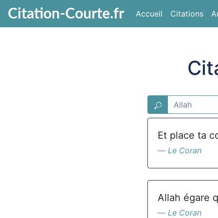
Citation-Courte.fr
Accueil
Citations
A
Cit
Et place ta c
Le Coran
Allah égare qu
Le Coran