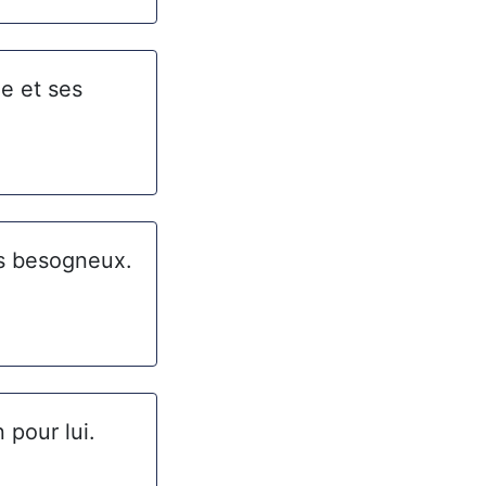
e et ses
les besogneux.
 pour lui.