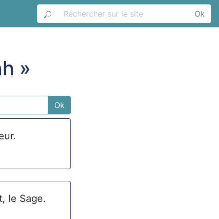
Ok
ah »
Ok
eur.
nt, le Sage.