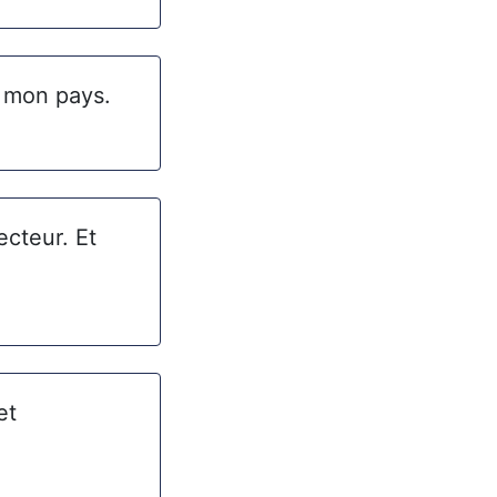
e mon pays.
ecteur. Et
et