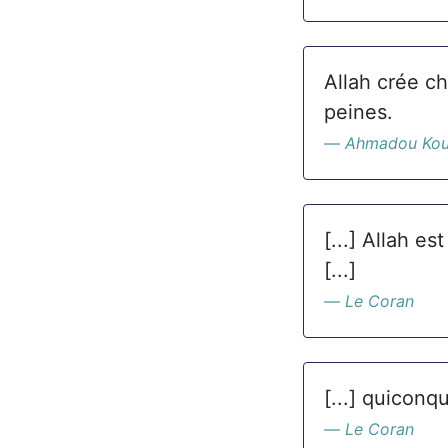
Allah crée ch
peines.
Ahmadou Ko
[...] Allah e
[...]
Le Coran
[...] quiconq
Le Coran