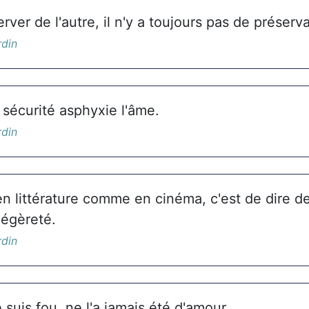
rver de l'autre, il n'y a toujours pas de préserva
rdin
 sécurité asphyxie l'âme.
rdin
en littérature comme en cinéma, c'est de dire 
légèreté.
rdin
e suis fou, ne l'a jamais été d'amour.