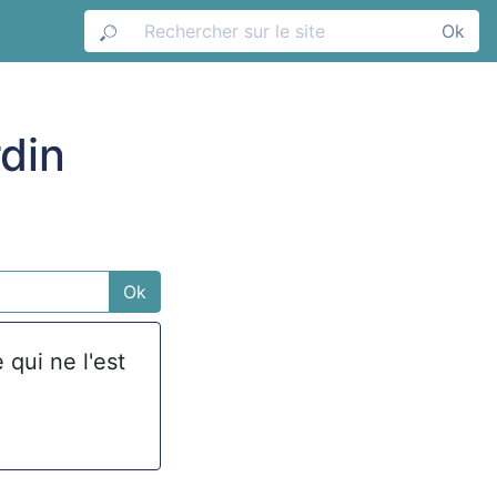
Ok
rdin
Ok
 qui ne l'est