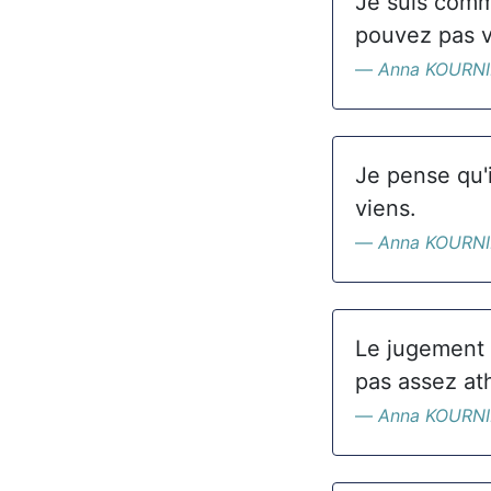
Je suis comm
pouvez pas v
Anna KOURN
Je pense qu'i
viens.
Anna KOURN
Le jugement 
pas assez ath
Anna KOURN