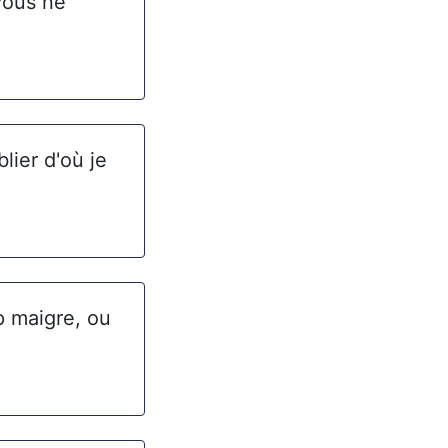
vous ne
lier d'où je
p maigre, ou