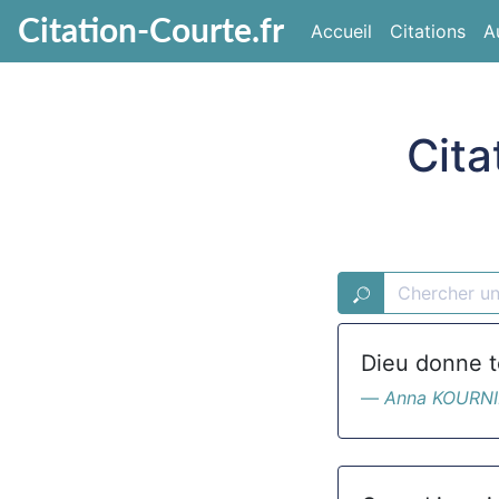
Citation-Courte.fr
Accueil
Citations
A
Cit
Dieu donne to
Anna KOURN