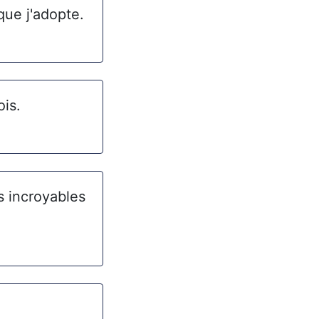
que j'adopte.
ois.
s incroyables