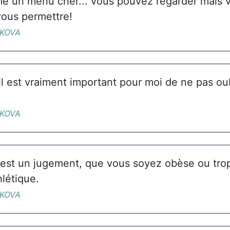
e un menu cher... vous pouvez regarder mais 
ous permettre!
IKOVA
l est vraiment important pour moi de ne pas oub
IKOVA
est un jugement, que vous soyez obèse ou tro
létique.
IKOVA