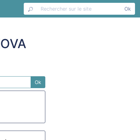
Ok
KOVA
Ok