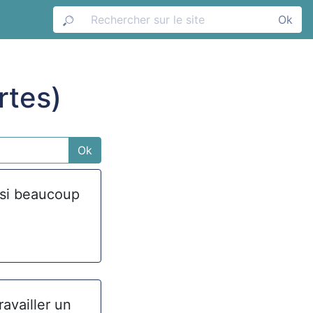
Ok
rtes)
Ok
nsi beaucoup
availler un