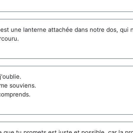
est une lanterne attachée dans notre dos, qui n
rcouru.
j'oublie.
 me souviens.
 comprends.
 que tu promets est juste et possible, car la p