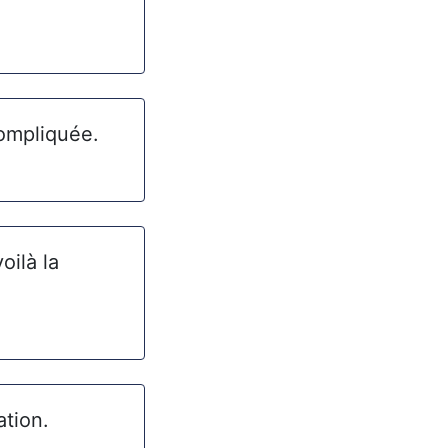
compliquée.
oilà la
ation.