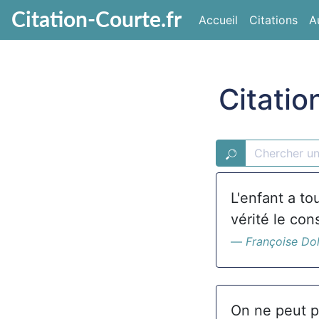
Citation-Courte.fr
Accueil
Citations
A
Citatio
L'enfant a tou
vérité le cons
Françoise Do
On ne peut pa