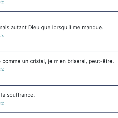
lto
amais autant Dieu que lorsqu'il me manque.
lto
 comme un cristal, je m'en briserai, peut-être.
lto
 la souffrance.
lto