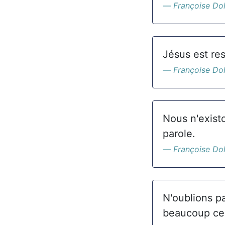
Françoise Do
Jésus est res
Françoise Do
Nous n'exist
parole.
Françoise Do
N'oublions pa
beaucoup cel