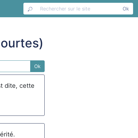
Ok
courtes)
Ok
st dite, cette
érité.