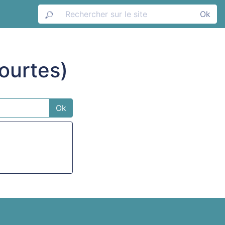
Ok
courtes)
Ok