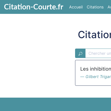
Citation-Courte.fr
Accueil
Citations
A
Citatio
Les inhibitio
Gilbert Triga