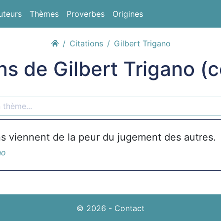
uteurs
Thèmes
Proverbes
Origines
Citations
Gilbert Trigano
ns de Gilbert Trigano (
ns viennent de la peur du jugement des autres.
no
© 2026
-
Contact