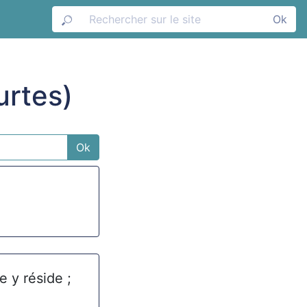
Ok
urtes)
Ok
e y réside ;