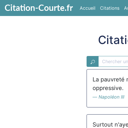
Citation-Courte.fr
Accueil
Citations
A
Citat
La pauvreté n
oppressive.
Napoléon III
Surtout n'aye