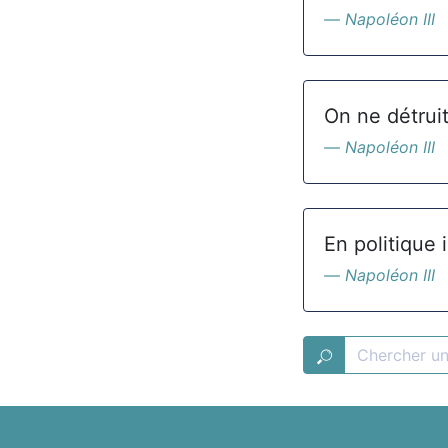
Napoléon III
On ne détrui
Napoléon III
En politique 
Napoléon III