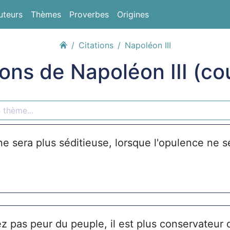
uteurs
Thèmes
Proverbes
Origines
Citations
Napoléon III
ions de Napoléon III (co
e sera plus séditieuse, lorsque l'opulence ne s
z pas peur du peuple, il est plus conservateur 