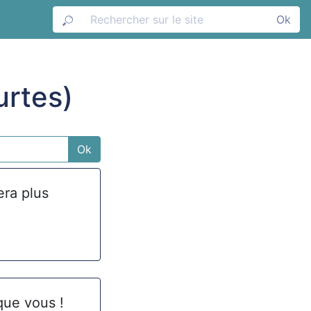
Ok
urtes)
Ok
era plus
que vous !