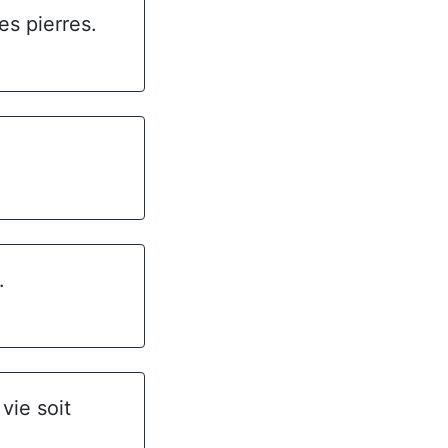
s pierres.
.
vie soit