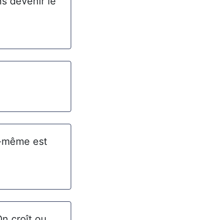
s devenir le
i-même est
On croît ou