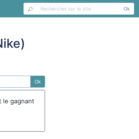
Ok
Nike)
Ok
t le gagnant