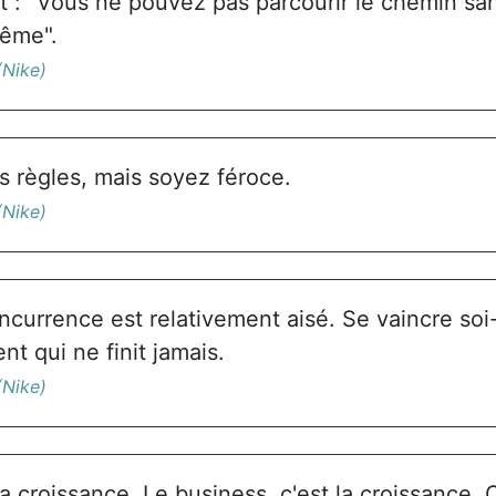
t : "Vous ne pouvez pas parcourir le chemin san
même".
(Nike)
s règles, mais soyez féroce.
(Nike)
oncurrence est relativement aisé. Se vaincre so
t qui ne finit jamais.
(Nike)
 la croissance. Le business, c'est la croissance. 