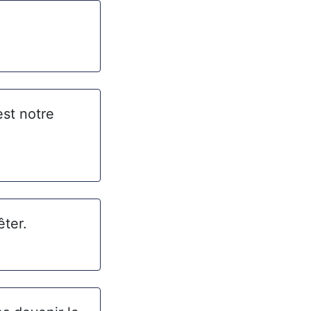
est notre
êter.