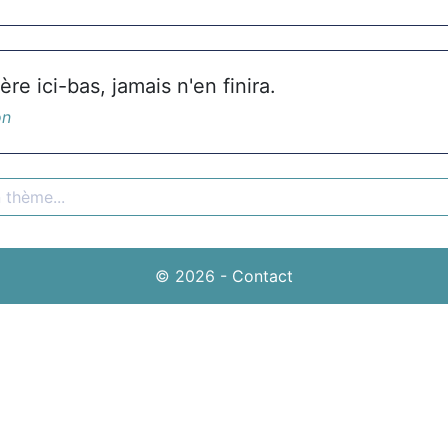
ère ici-bas, jamais n'en finira.
on
© 2026
-
Contact