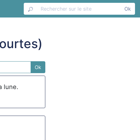
Ok
ourtes)
Ok
 lune.