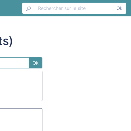
Ok
ts)
Ok