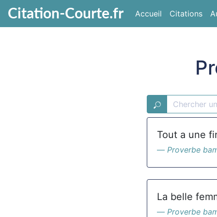
Citation-Courte.fr
Accueil
Citations
A
Pr
Tout a une fi
Proverbe ba
La belle femm
Proverbe ba