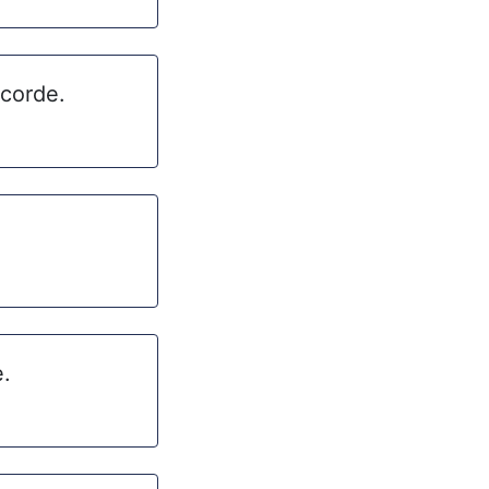
 corde.
e.