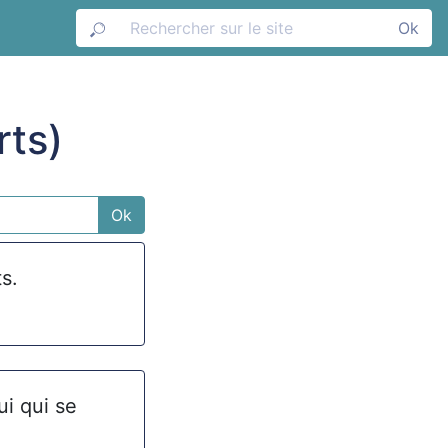
Ok
rts)
Ok
s.
ui qui se