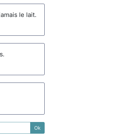
amais le lait.
s.
Ok