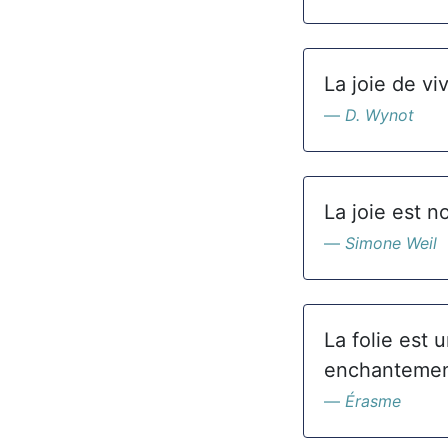
La joie de v
D. Wynot
La joie est n
Simone Weil
La folie est u
enchantement
Érasme