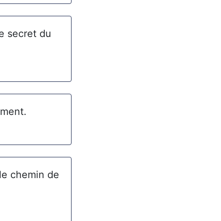
le secret du
rment.
 le chemin de