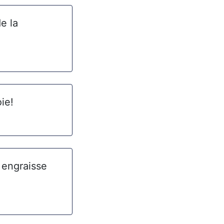
de la
ie!
n engraisse