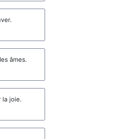
uver.
 des âmes.
la joie.