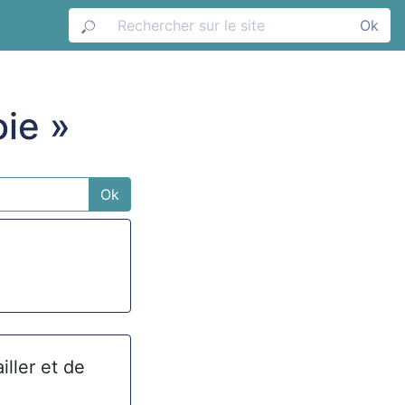
Ok
oie »
Ok
iller et de