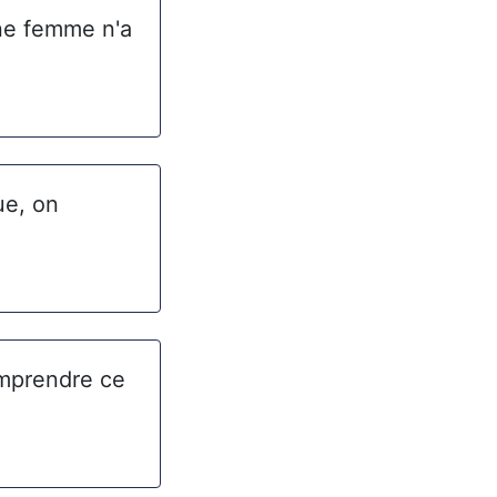
une femme n'a
ue, on
omprendre ce