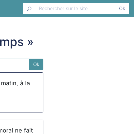
Ok
emps »
Ok
 matin, à la
oral ne fait