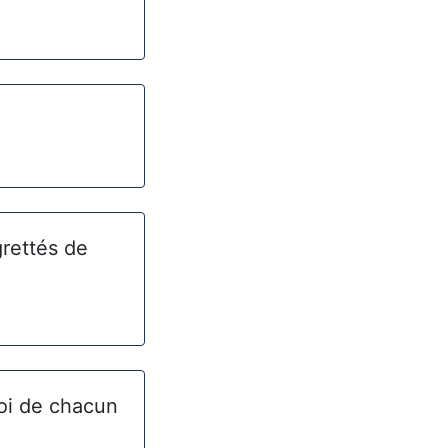
grettés de
oi de chacun