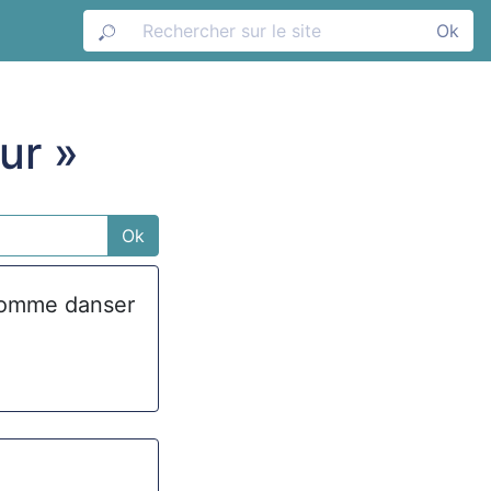
Ok
ur »
Ok
t comme danser