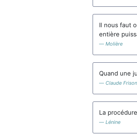
Il nous faut 
entière puis
Molière
Quand une jum
Claude Frison
La procédure 
Lénine