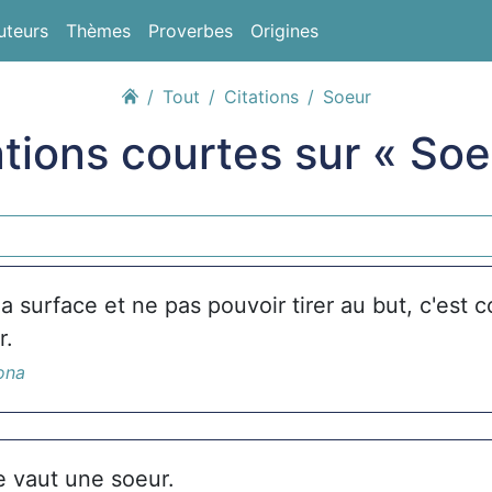
uteurs
Thèmes
Proverbes
Origines
Tout
Citations
Soeur
ations courtes sur « Soe
la surface et ne pas pouvoir tirer au but, c'es
r.
ona
e vaut une soeur.