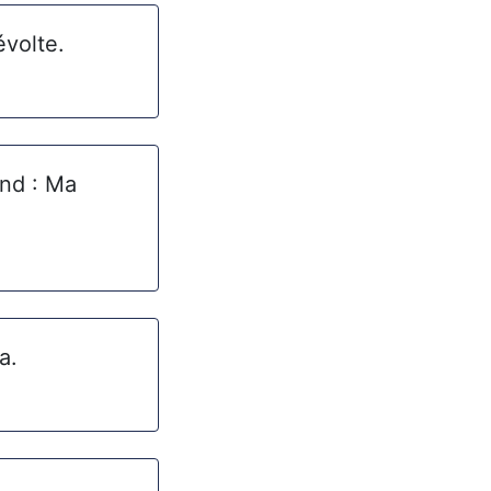
évolte.
ond : Ma
a.