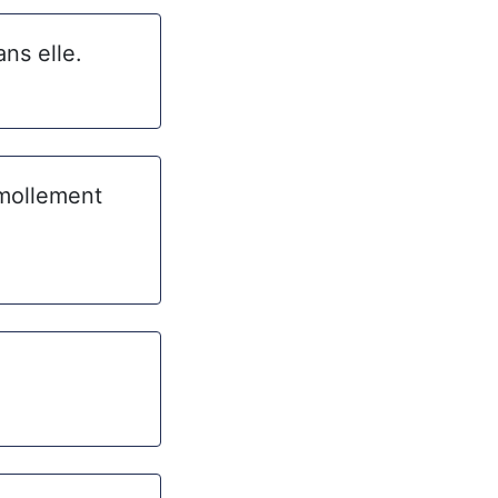
ns elle.
 mollement