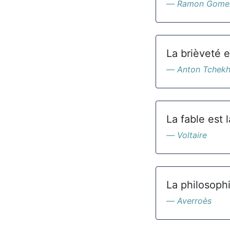
Ramon Gomez
La brièveté e
Anton Tchek
La fable est l
Voltaire
La philosophi
Averroès