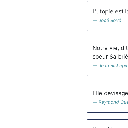
L'utopie est l
José Bové
Notre vie, di
soeur Sa briè
Jean Richepi
Elle dévisage
Raymond Qu