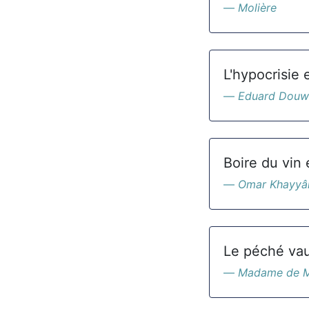
Molière
L'hypocrisie
Eduard Douw
Boire du vin 
Omar Khayy
Le péché vau
Madame de M