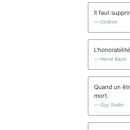
Il faut suppr
Cicéron
L'honorabilit
Hervé Bazin
Quand un être
mort.
Guy Godin