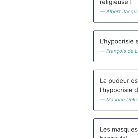
religieuse !
Albert Jacqu
L'hypocrisie 
François de 
La pudeur est
l'hypocrisie 
Maurice Dek
Les masques à