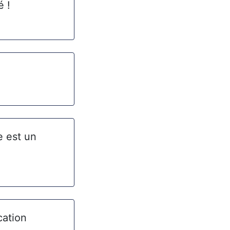
é !
e est un
cation