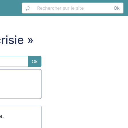
Ok
risie »
Ok
e.