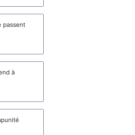
e passent
rend à
mpunité