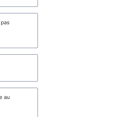
a pas
e au