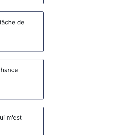
 tâche de
 chance
ui m'est