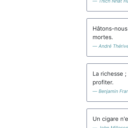
Thich Nhat H
Hâtons-nous d
mortes.
André Thériv
La richesse ;
profiter.
Benjamin Fran
Un cigare n'e
John Milleso