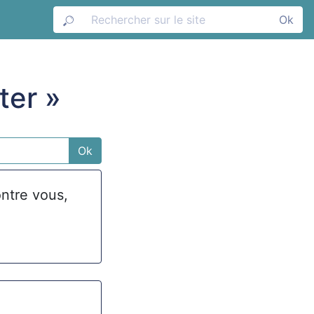
Ok
ter »
Ok
ontre vous,