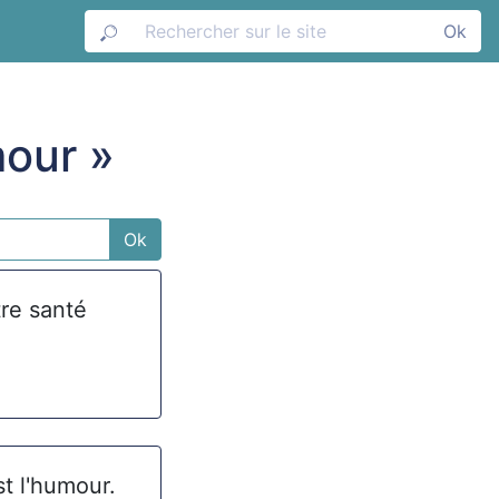
Ok
mour »
Ok
tre santé
t l'humour.