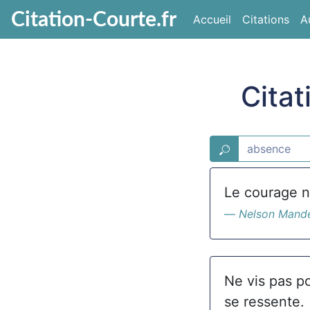
Citation-Courte.fr
Accueil
Citations
A
Citat
Le courage n'
Nelson Mand
Ne vis pas p
se ressente.