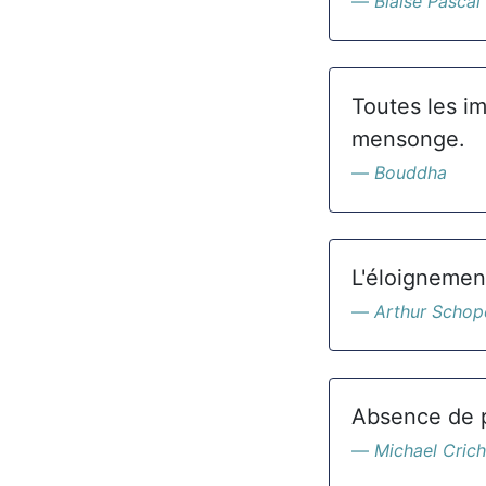
Blaise Pascal
Toutes les i
mensonge.
Bouddha
L'éloignement
Arthur Schop
Absence de p
Michael Cric