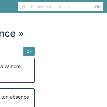
Ok
ence »
Ok
a vaincre.
e ton absence